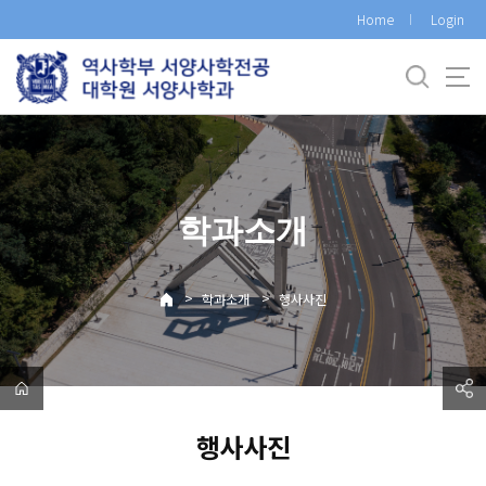
바
Home
Login
로
가
기
메
뉴
학과소개
>
>
학과소개
행사사진
행사사진