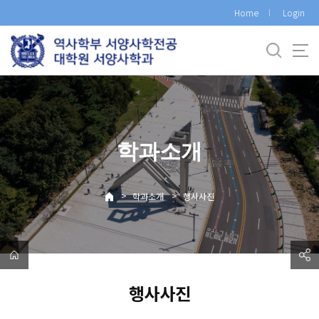
바
Home
Login
로
가
기
메
뉴
학과소개
>
>
학과소개
행사사진
행사사진